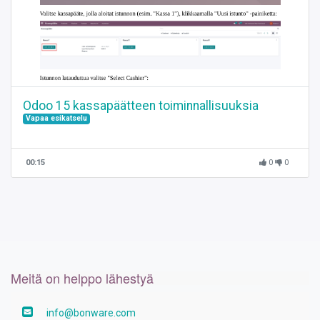
Odoo 15 kassapäätteen toiminnallisuuksia
Vapaa esikatselu
00:15
0
0
Meitä on helppo lähestyä
info@bonware.com