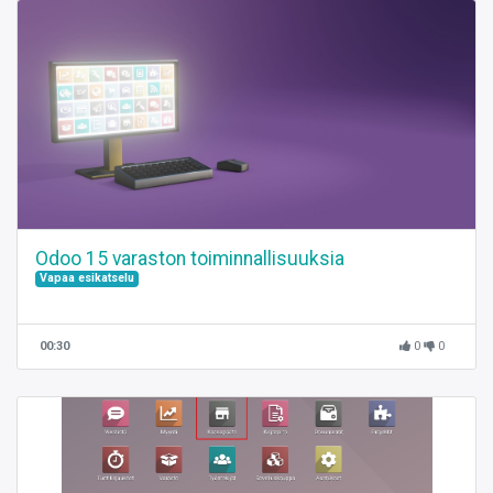
Odoo 15 varaston toiminnallisuuksia
Vapaa esikatselu
00:30
0
0