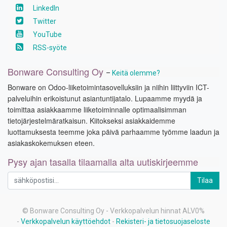
LinkedIn
Twitter
YouTube
RSS-syöte
Bonware Consulting Oy
–
Keitä olemme?
Bonware on Odoo-liiketoimintasovelluksiin ja niihin liittyviin ICT-
palveluihin erikoistunut asiantuntijatalo. Lupaamme myydä ja
toimittaa asiakkaamme liiketoiminnalle optimaalisimman
tietojärjestelmäratkaisun. Kiitokseksi asiakkaidemme
luottamuksesta teemme joka päivä parhaamme työmme laadun ja
asiakaskokemuksen eteen.
Pysy ajan tasalla tilaamalla alta uutiskirjeemme
Tilaa
©
Bonware Consulting Oy
- Verkkopalvelun hinnat ALV0%
-
Verkkopalvelun käyttöehdot
-
Rekisteri- ja tietosuojaseloste