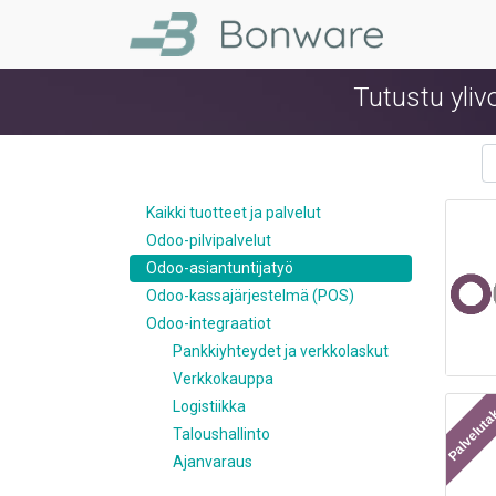
Tutustu yli
Kaikki tuotteet ja palvelut
Odoo-pilvipalvelut
Odoo-asiantuntijatyö
Odoo-kassajärjestelmä (POS)
Odoo-integraatiot
Pankkiyhteydet ja verkkolaskut
Verkkokauppa
Palvelut
Logistiikka
Taloushallinto
Ajanvaraus