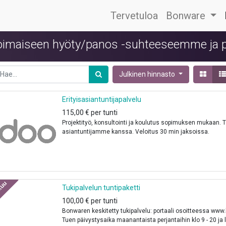
Tervetuloa
Bonware
voimaiseen hyöty/panos -suhteeseemme ja p
Julkinen hinnasto
Erityisasiantuntijapalvelu
115,00
€
per
tunti
Projektityö, konsultointi ja koulutus sopimuksen mukaan. 
asiantuntijamme kanssa. Veloitus 30 min jaksoissa.
akuu
Tukipalvelun tuntipaketti
100,00
€
per
tunti
Bonwaren keskitetty tukipalvelu: portaali osoitteessa www
Tuen päivystysaika maanantaista perjantaihin klo 9 - 20 ja l