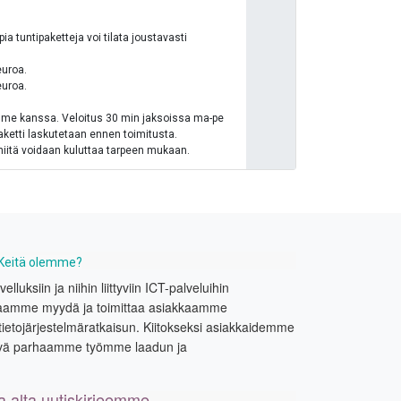
a tuntipaketteja voi tilata joustavasti
euroa.
euroa.
mme kanssa. Veloitus 30 min jaksoissa ma-pe
paketti laskutetaan ennen toimitusta.
 niitä voidaan kuluttaa tarpeen mukaan.
Keitä olemme?
uksiin ja niihin liittyviin ICT-palveluihin
Lupaamme myydä ja toimittaa asiakkaamme
tietojärjestelmäratkaisun. Kiitokseksi asiakkaidemme
ivä parhaamme työmme laadun ja
la alta uutiskirjeemme