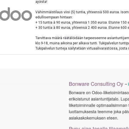
ajoista!
Vähimmäistilaus viisi (5) tuntia, yhteensä 500 euroa. Isompi
edullisempaan hintaan:
+ 15 tuntia à 90 euroa, yhteensä 1 350 euroa. Etunne 150 
+ 30 tuntia à 80 euroa, yhteensä 2 400 euroa. Etunne 600 
Tarvittava määrä räätälöidään tarpeeseenne asiantuntija
klo 9-18, muina aikoina per alkava tunti. Tukipalvelun tunti
Tukipalvelun tunteja säilytetään virtuaalivarastossa, josta
Bonware Consulting Oy
–
Bonware on Odoo-liiketoimintasovell
erikoistunut asiantuntijatalo. 
liiketoiminnalle optimaalisimman 
luottamuksesta teemme joka pä
asiakaskokemuksen eteen.
Pysy ajan tasalla tilaamal