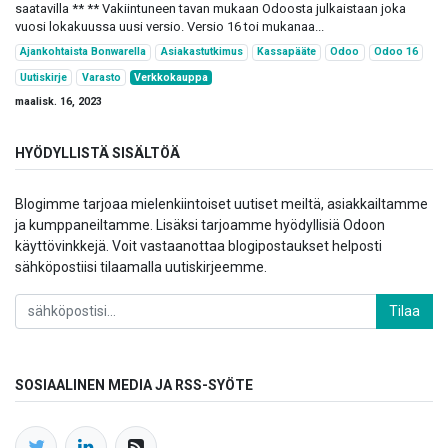
saatavilla ** ** Vakiintuneen tavan mukaan Odoosta julkaistaan joka
vuosi lokakuussa uusi versio. Versio 16 toi mukanaa...
Ajankohtaista Bonwarella
Asiakastutkimus
Kassapääte
Odoo
Odoo 16
Uutiskirje
Varasto
Verkkokauppa
maalisk. 16, 2023
HYÖDYLLISTÄ SISÄLTÖÄ
Blogimme tarjoaa mielenkiintoiset uutiset meiltä, asiakkailtamme
ja kumppaneiltamme. Lisäksi tarjoamme hyödyllisiä Odoon
käyttövinkkejä. Voit vastaanottaa blogipostaukset helposti
sähköpostiisi tilaamalla uutiskirjeemme.
Tilaa
SOSIAALINEN MEDIA JA RSS-SYÖTE