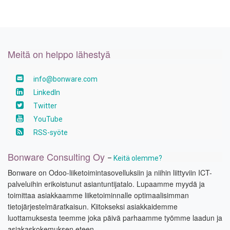
Meitä on helppo lähestyä
info@bonware.com
LinkedIn
Twitter
YouTube
RSS-syöte
Bonware Consulting Oy
–
Keitä olemme?
Bonware on Odoo-liiketoimintasovelluksiin ja niihin liittyviin ICT-
palveluihin erikoistunut asiantuntijatalo. Lupaamme myydä ja
toimittaa asiakkaamme liiketoiminnalle optimaalisimman
tietojärjestelmäratkaisun. Kiitokseksi asiakkaidemme
luottamuksesta teemme joka päivä parhaamme työmme laadun ja
asiakaskokemuksen eteen.