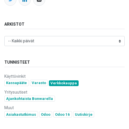
ARKISTOT
TUNNISTEET
Käyttövinkit
Kassapääte
Varasto
Verkkokauppa
Yritysuutiset
Ajankohtaista Bonwarella
Muut
Asiakastutkimus
Odoo
Odoo 16
Uutiskirje