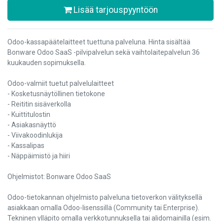
Lisää tarjouspyyntöön
Odoo-kassapäätelaitteet tuettuna palveluna. Hinta sisältää
Bonware Odoo SaaS -pilvipalvelun sekä vaihtolaitepalvelun 36
kuukauden sopimuksella.
Odoo-valmiit tuetut palvelulaitteet
- Kosketusnäytöllinen tietokone
- Reititin sisäverkolla
- Kuittitulostin
- Asiakasnäyttö
- Viivakoodinlukija
- Kassalipas
- Näppäimistö ja hiiri
Ohjelmistot: Bonware Odoo SaaS
Odoo-tietokannan ohjelmisto palveluna tietoverkon välityksellä
asiakkaan omalla Odoo-lisenssillä (Community tai Enterprise).
Tekninen ylläpito omalla verkkotunnuksella tai alidomainilla (esim.