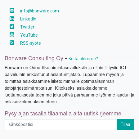
info@bonware.com
LinkedIn
Twitter
YouTube
RSS-syöte
Bonware Consulting Oy
–
Keitä olemme?
Bonware on Odoo-liiketoimintasovelluksiin ja niihin liittyviin ICT-
palveluihin erikoistunut asiantuntijatalo. Lupaamme myydä ja
toimittaa asiakkaamme liiketoiminnalle optimaalisimman
tietojärjestelmäratkaisun. Kiitokseksi asiakkaidemme
luottamuksesta teemme joka päivä parhaamme työmme laadun ja
asiakaskokemuksen eteen.
Pysy ajan tasalla tilaamalla alta uutiskirjeemme
Tilaa