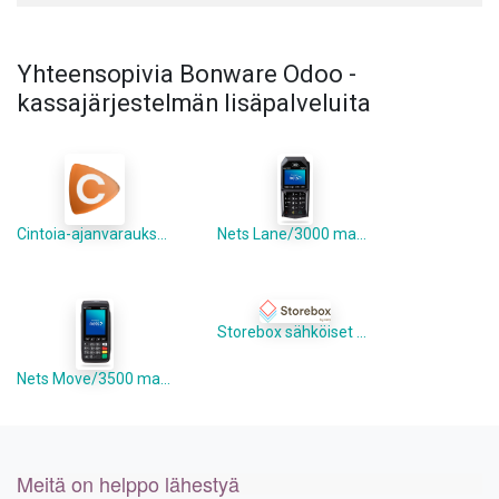
Yhteensopivia Bonware Odoo -
kassajärjestelmän lisäpalveluita
Cintoia-ajanvarauksen integraatio Odooseen 50€/kk
Nets Lane/3000 maksupääte 54€/kk
Storebox sähköiset kuitit 10€/kk per maksupääte
Nets Move/3500 maksupääte 70€/kk
Meitä on helppo lähestyä