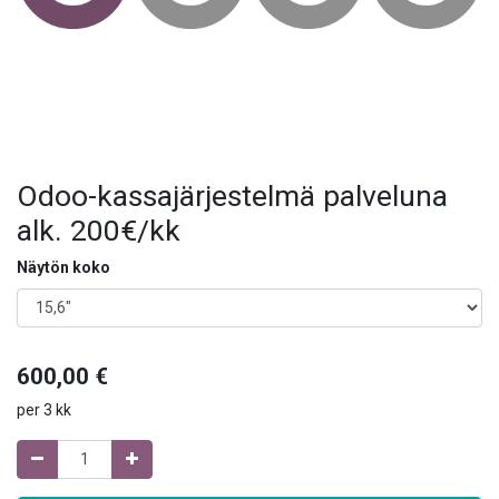
Odoo-kassajärjestelmä palveluna
alk. 200€/kk
Näytön koko
600,00
€
per
3 kk