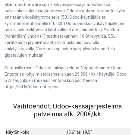
alidomain.bonware.com) nykyaikaisessa ja turvallisessa
palvelinkeskuksessa Suomessa. Odoolle optimoitu suorituskyky
enintään viiidellekymmenelle (50) Odoo-käyttäjälle tai
kymmenelletuhannelle (10 000) Odoo-verkkosivukäyttäjälle per
päivä, joiden ylittyessä kohtuullinen erillishinnoittelu. Sisältää
(vähintään) yhden (1) testitietokannan, 10 Gt levytilaa, SSL-
sertifikaatin ja päivittäiset varmuuskopiot sovitulla
säilytyskaavalla. Varmuuskopioiden säilytyksen hinnoittelu
gigatavujen mukaan.
Saatavilla myös Odoo.sh -pilvipalveluun. Vapaaehtoinen Odoo
Enterprise -ohjelmistolisenssi alkaen 29,90€ / kk / käyttäjä, Odoo
S.A. tarjouksen mukaan. Hintalaskuri osoitteessa
https://bit.ly/odoo-enterprise
Vaihtoehdot: Odoo-kassajärjestelmä
palveluna alk. 200€/kk
Näytön koko
15,6"
tai
19,5"