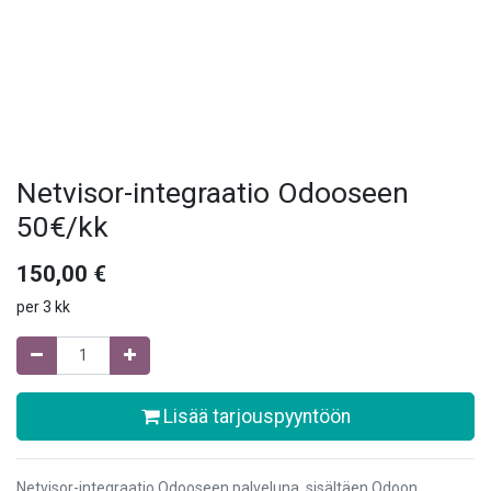
Netvisor-integraatio Odooseen
50€/kk
150,00
€
per
3 kk
Lisää tarjouspyyntöön
Netvisor-integraatio Odooseen palveluna, sisältäen Odoon