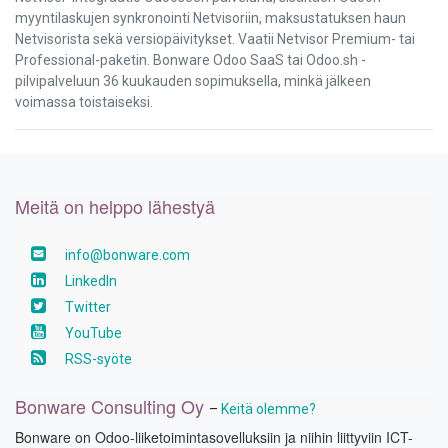
myyntilaskujen synkronointi Netvisoriin, maksustatuksen haun
Netvisorista sekä versiopäivitykset. Vaatii Netvisor Premium- tai
Professional-paketin. Bonware Odoo SaaS tai Odoo.sh -
pilvipalveluun 36 kuukauden sopimuksella, minkä jälkeen
voimassa toistaiseksi.
Meitä on helppo lähestyä
info@bonware.com
LinkedIn
Twitter
YouTube
RSS-syöte
Bonware Consulting Oy
–
Keitä olemme?
Bonware on Odoo-liiketoimintasovelluksiin ja niihin liittyviin ICT-