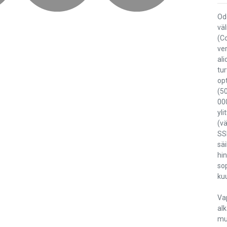
Od
väl
(Co
ver
al
tu
op
(5
000
yli
(vä
SSL
sä
hi
so
ku
Va
alk
muk