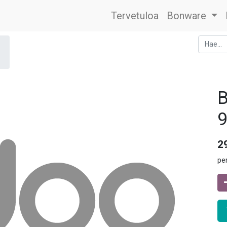
Tervetuloa
Bonware
B
9
2
pe