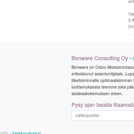
en
Vai
S.A
(h
Bonware Consulting Oy
–
Bonware on Odoo-liiketoimintasovell
erikoistunut asiantuntijatalo. 
liiketoiminnalle optimaalisimman 
luottamuksesta teemme joka pä
asiakaskokemuksen eteen.
Pysy ajan tasalla tilaamal
ALV0% -
Verkkopalvelun