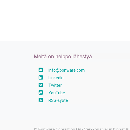
Meitä on helppo lähestyä
info@bonware.com
LinkedIn
Twitter
YouTube
RSS-syöte
©
Bonware Consulting Oy
- Verkkopalvelun hinnat 