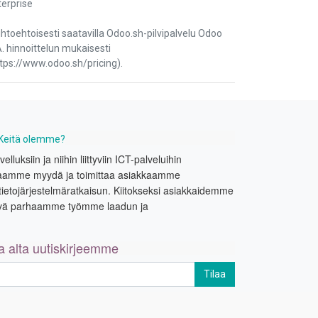
terprise
htoehtoisesti saatavilla Odoo.sh-pilvipalvelu Odoo
. hinnoittelun mukaisesti
ttps://www.odoo.sh/pricing).
Keitä olemme?
uksiin ja niihin liittyviin ICT-palveluihin
Lupaamme myydä ja toimittaa asiakkaamme
tietojärjestelmäratkaisun. Kiitokseksi asiakkaidemme
ivä parhaamme työmme laadun ja
la alta uutiskirjeemme
Tilaa