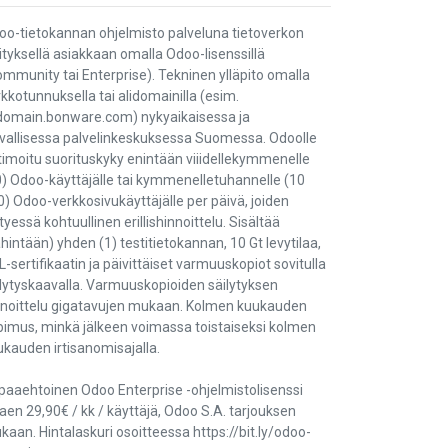
oo-tietokannan ohjelmisto palveluna tietoverkon
ityksellä asiakkaan omalla Odoo-lisenssillä
mmunity tai Enterprise). Tekninen ylläpito omalla
kkotunnuksella tai alidomainilla (esim.
idomain.bonware.com) nykyaikaisessa ja
rvallisessa palvelinkeskuksessa Suomessa. Odoolle
timoitu suorituskyky enintään viiidellekymmenelle
0) Odoo-käyttäjälle tai kymmenelletuhannelle (10
) Odoo-verkkosivukäyttäjälle per päivä, joiden
ttyessä kohtuullinen erillishinnoittelu. Sisältää
hintään) yhden (1) testitietokannan, 10 Gt levytilaa,
-sertifikaatin ja päivittäiset varmuuskopiot sovitulla
ilytyskaavalla. Varmuuskopioiden säilytyksen
nnoittelu gigatavujen mukaan. Kolmen kuukauden
pimus, minkä jälkeen voimassa toistaiseksi kolmen
ukauden irtisanomisajalla.
paaehtoinen Odoo Enterprise -ohjelmistolisenssi
aen 29,90€ / kk / käyttäjä, Odoo S.A. tarjouksen
aan. Hintalaskuri osoitteessa https://bit.ly/odoo-