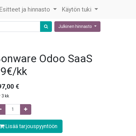
Esitteet ja hinnasto
Käytön tuki
Julkinen hinnasto
onware Odoo SaaS
9€/kk
97,00
€
r
3 kk
Lisää tarjouspyyntöön