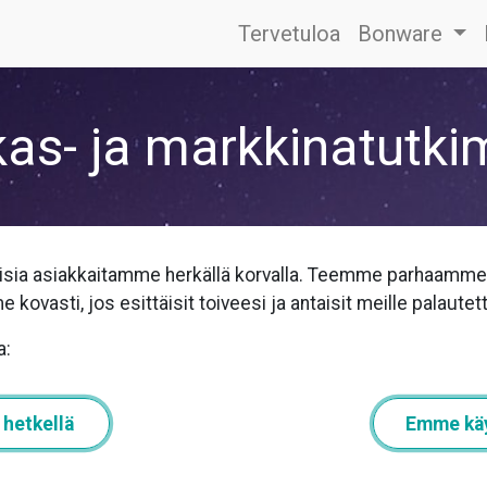
Tervetuloa
Bonware
as- ja markkinatutki
isia asiakkaitamme herkällä korvalla. Teemme parhaam
ovasti, jos esittäisit toiveesi ja antaisit meille palautett
a:
 hetkellä
Emme käy