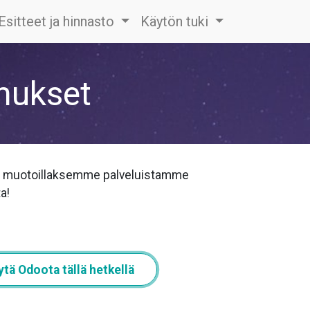
Esitteet ja hinnasto
Käytön tuki
mukset
me muotoillaksemme palveluistamme
a!
tä Odoota tällä hetkellä