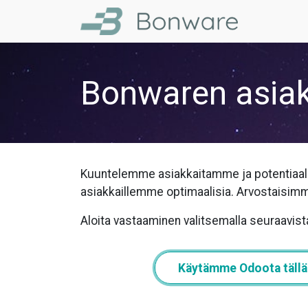
Bonwaren asiak
Kuuntelemme asiakkaitamme ja potentiaal
asiakkaillemme optimaalisia. Arvostaisimme k
Aloita vastaaminen valitsemalla seuraavist
Käytämme Odoota tällä