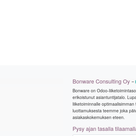
Bonware Consulting Oy
–
Bonware on Odoo-liiketoimintasovell
erikoistunut asiantuntijatalo. 
liiketoiminnalle optimaalisimman 
luottamuksesta teemme joka pä
asiakaskokemuksen eteen.
Pysy ajan tasalla tilaamal